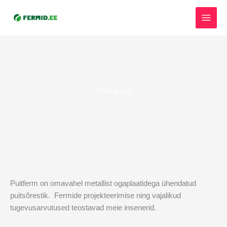
Skip
Facebook
Instagram
to
content
Puitfermid
Puitferm on omavahel metallist ogaplaatidega ühendatud
puitsõrestik. Fermide projekteerimise ning vajalikud
tugevusarvutused teostavad meie insenerid.