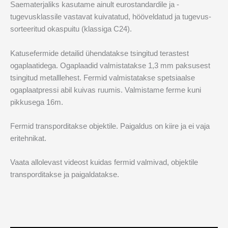
Saematerjaliks kasutame ainult eurostandardile ja -
tugevusklassile vastavat kuivatatud, hööveldatud ja tugevus-
sorteeritud okaspuitu (klassiga C24).
Katusefermide detailid ühendatakse tsingitud terastest
ogaplaatidega. Ogaplaadid valmistatakse 1,3 mm paksusest
tsingitud metalllehest. Fermid valmistatakse spetsiaalse
ogaplaatpressi abil kuivas ruumis. Valmistame ferme kuni
pikkusega 16m.
Fermid transporditakse objektile. Paigaldus on kiire ja ei vaja
eritehnikat.
Vaata allolevast videost kuidas fermid valmivad, objektile
transporditakse ja paigaldatakse.